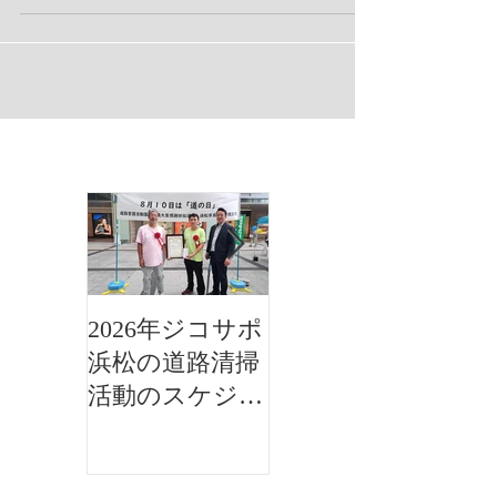
出来ます。 毎月最終日曜日に開催している
活動で、今年で7年目になります。 25日
(日）南区若林町ジコサポ保険整骨院より道
路清掃活動行います。...
お知らせ
2026年ジコサポ
ＮＰＯジコサポ
浜松の道路清掃
日本 主催
活動のスケジュ
の 3.11映画
ール
祭 3/9～3/12