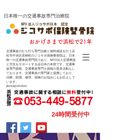
ジコサポ保険整骨院
​日本唯一の交通事故専門治療院
​おかげさまで浜松で21年
交通事故のむち打ち専門治療と無料相談を行う浜
松市中央区若林町のジコサポ保険整骨院は、日本
唯一の交通事故専門院であり、NPO法人交通事故
と労災をサポートする会日本の本部です。交通事
故専門資格、交通事故専門士資格の普及活動もし
ております。交通事故の専門家と提携しており、
治療、賠償、修理、保険のお悩みにもお応えして
います。
jikosapohoken
24時間受付中