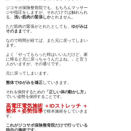
ジコサポ保険整骨院でも、もちろんマッサー
ジや指圧をしますが、それだけでは触れられ
る、
浅い筋肉の緊張しか
とれません。
ただ筋肉の緊張がとれたとしても、
ゆがみは
そのまま
です。
なので時間が経てば、また元に戻ってしまい
ます。
よく「やってもらった時はいいんだけど、家
に帰ると元に戻っちゃうんだよね。」と言う
人がいますが、その通りです。
元に戻ってしまいます。
整体でゆがみを矯正
していきます。
それを保持するための
「正しい体の動かし方」
でいい姿勢を保持することです。
高電圧電気施術 ＋IDストレッチ ＋
整体＋姿勢指導
で根本施術をしていきま
す。
これがジコサポ保険整骨院だけで行っている
独自の施
術
です。