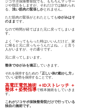
ジコサポ保険整骨院でも、もちろんマッサー
ジや指圧をしますが、それだけでは触れられ
る、
浅い筋肉の緊張しか
とれません。
ただ筋肉の緊張がとれたとしても
ゆがみはそ
のまま
です。
なので時間が経てばまた元に戻ってしまいま
す。
よく「やってもらった時はいいんだけど、家
に帰ると元に戻っちゃうんだよね。」と言う
人がいますが、その通りです。
元に戻ってしまいます。
整体でゆがみを矯正
していきます。
それを保持するための
「正しい体の動かし方」
でいい姿勢を保持することです。
高電圧電気施術 ＋IDストレッチ ＋
整体＋姿勢指導
で根本施術をしていきま
す。
これがジコサポ保険整骨院だけで行っている
独自の施
術
です。