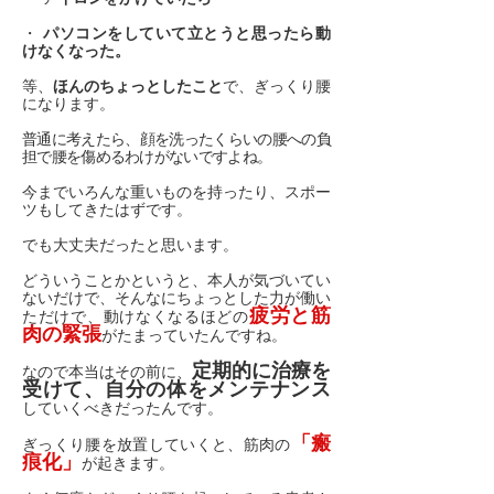
・
パソコンをしていて立とうと思ったら動
けなくなった。
等、
ほんのちょっとしたこと
で、ぎっくり腰
になります。
普通に考えたら、顔を洗ったくらいの腰への負
担で腰を傷めるわけがないですよね。
今までいろんな重いものを持ったり、スポー
ツもしてきたはずです。
でも大丈夫だったと思います。
どういうことかというと、本人が気づいてい
ないだけで、そんなにちょっとした力が働い
疲労と筋
ただけで、動けなくなるほどの
肉の緊張
がたまっていたんですね。
定期的に治療を
なので本当はその前に、
受けて、自分の体をメンテナンス
していくべきだったんです。
「瘢
ぎっくり腰を放置していくと、筋肉の
痕化」
が起きます。