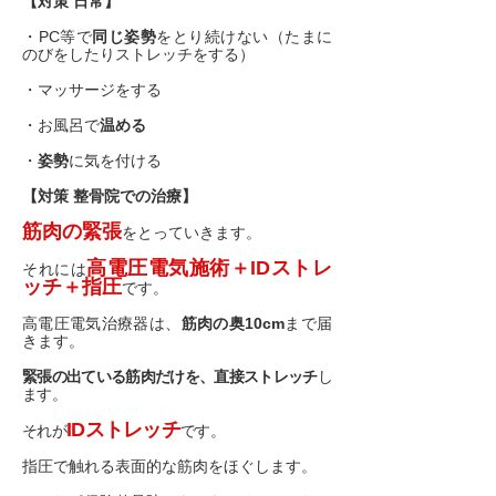
【対策 日常】
・PC等で
同じ姿勢
をとり続けない（たまに
のびをしたりストレッチをする）
・マッサージをする
・お風呂で
温める
・
姿勢
に気を付ける
【対策 整骨院での治療】
筋肉の緊張
をとっていきます。
高電圧電気施術＋IDストレ
それには
ッチ＋指圧
です。
高電圧電気治療器は、
筋肉の奥10cm
まで届
きます。
緊張の出ている筋肉だけを、直接ストレッチ
し
ます。
IDストレッチ
それが
です。
指圧で触れる表面的な筋肉をほぐします。