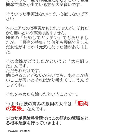
観念
で痛みが出ている方が大変多いです。
そういった事実はないので、心配しないで下
さい。
ヘルニアなのは事実かもしれませんが、それだ
から痛いという事実はありません。
NHKの「ためしてガッテン」でもありまし
たが、「腰痛の特集」で何年も腰痛で苦しん
だ女性がすっかり元気になった話がありまし
た。
その女性がどうしたかというと「犬を飼っ
た」んです。
ただそれだけです。
他にやることがないからいつも、あそこが痛
いここが痛いとそればかり考えてしまうんで
しょうね。
それをやめたら治ったということです。
「筋肉
つまりは
腰の痛みの原因の大半は
の緊張」
なんです。
ジコサポ保険整骨院ではこの筋肉の緊張をと
る根本治療を行っていきます。