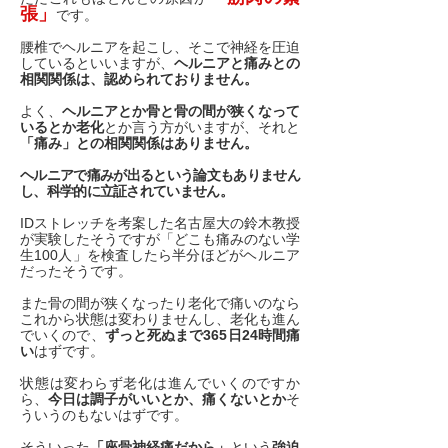
張」
です。
腰椎でヘルニアを起こし、そこで神経を圧迫
しているといいますが、
ヘルニアと痛みとの
相関関係は、認められておりません。
よく、
ヘルニアとか骨と骨の間が狭くなって
いるとか老化
とか言う方がいますが、それと
「痛み」との相関関係はありません。
ヘルニアで痛みが出るという論文もありません
し、科学的に立証されていません。
IDストレッチを考案した名古屋大の鈴木教授
が実験したそうですが「どこも痛みのない学
生100人」を検査したら半分ほどがヘルニア
だったそうです。
また骨の間が狭くなったり老化で痛いのなら
これから状態は変わりませんし、老化も進ん
でいくので、
ずっと死ぬまで365日24時間痛
い
はずです。
状態は変わらず老化は進んでいくのですか
ら、
今日は調子がいいとか、痛くないとか
そ
ういうのもないはずです。
そういった
「座骨神経痛だから」
という
強迫