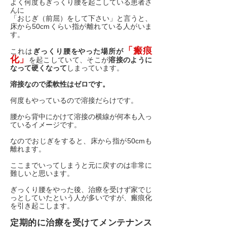
よく何度もぎっくり腰を起こしている患者さ
んに
「おじぎ（前屈）をして下さい」と言うと、
床から50cmくらい指が離れている人がいま
す。
「瘢痕
これは
ぎっくり腰をやった場所が
化」
を起こしていて、そこが
溶接のように
なって硬くなって
しまっています。
溶接なので柔軟性はゼロです。
何度もやっているので溶接だらけです。
腰から背中にかけて溶接の横線が何本も入っ
ているイメージです。
なのでおじぎをすると、床から指が50cmも
離れます。
ここまでいってしまうと元に戻すのは非常に
難しいと思います。
ぎっくり腰をやった後、治療を受けず家でじ
っとしていたという人が多いですが、瘢痕化
を引き起こします。
定期的に治療を受けてメンテナンス