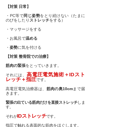
【対策 日常】
・PC等で
同じ姿勢
をとり続けない（たまに
のびをしたり
ストレッチ
をする）
・マッサージをする
・お風呂で
温める
・
姿勢
に気を付ける
【対策 整骨院での治療】
筋肉の緊張
をとっていきます。
高電圧電気施術＋IDスト
それには、
レッチ＋指圧
です。
高電圧電気治療器は、
筋肉の奥10cm
まで届
きます。
緊張の出ている筋肉だけを直接ストレッチ
しま
す。
IDストレッチ
それが
です。
指圧で触れる表面的な筋肉をほぐします。