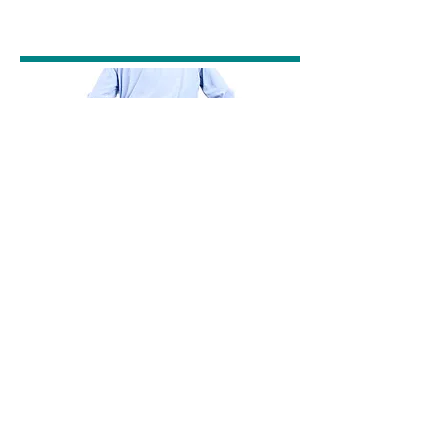
腰椎分離症・すべり症
【症状】腰椎分離症・すべり症
椎間板すべり症とは、背骨の腰椎を酷使した
疲労骨折
ことにより腰椎が
を起こし、その
まま癒合せずにいる状態
のことをいいます。
簡単に言うと「
骨折したままの状態が続き、