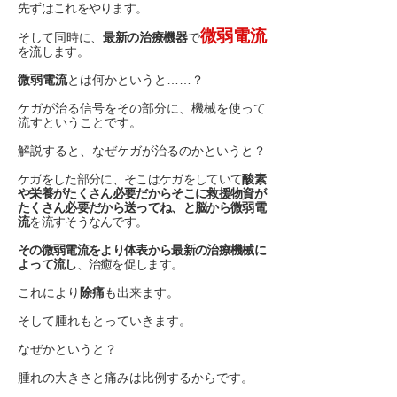
先ずはこれをやります。
微弱電流
そして同時に、
最新の治療機器
で
を流します。
微弱電流
とは何かというと……？
ケガが治る信号をその部分に、機械を使って
流すということです。
解説すると、なぜケガが治るのかというと？
ケガをした部分に、そこはケガをしていて
酸素
や栄養がたくさん必要だからそこに救援物資が
たくさん必要だから送ってね、と脳から微弱電
流
を流すそうなんです。
その微弱電流をより体表から最新の治療機械に
よって流し
、治癒を促します。
これにより
除痛
も出来ます。
そして腫れもとっていきます。
なぜかというと？
腫れの大きさと痛みは比例するからです。