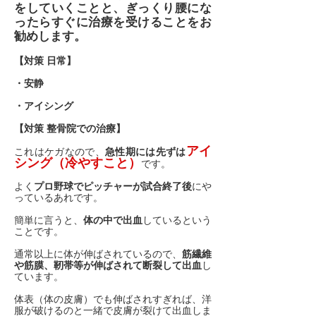
をしていくことと、ぎっくり腰にな
ったらすぐに治療を受けることをお
勧めします。
【対策 日常】
・安静
・アイシング
【対策 整骨院での治療】
アイ
これはケガなので、
急性期には先ずは
シング（冷やすこと）
です。
よく
プロ野球でピッチャーが試合終了後
にや
っているあれです。
簡単に言うと、
体の中で出血
しているという
ことです。
通常以上に体が伸ばされているので、
筋繊維
や筋膜、靭帯等が伸ばされて断裂して出血
し
ています。
体表（体の皮膚）でも伸ばされすぎれば、洋
服が破けるのと一緒で皮膚が裂けて出血しま