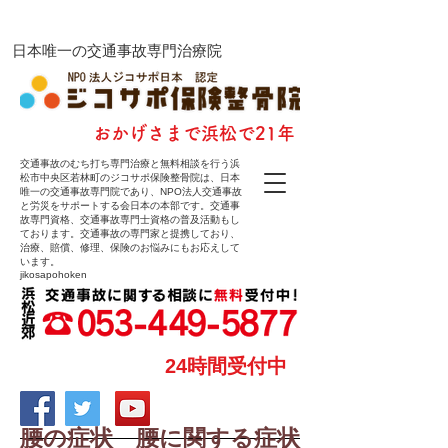
ジコサポ保険整骨院
​日本唯一の交通事故専門治療院
​おかげさまで浜松で21年
交通事故のむち打ち専門治療と無料相談を行う浜
松市中央区若林町のジコサポ保険整骨院は、日本
唯一の交通事故専門院であり、NPO法人交通事故
と労災をサポートする会日本の本部です。交通事
故専門資格、交通事故専門士資格の普及活動もし
ております。交通事故の専門家と提携しており、
治療、賠償、修理、保険のお悩みにもお応えして
います。
jikosapohoken
24時間受付中
腰の症状 腰に関する症状