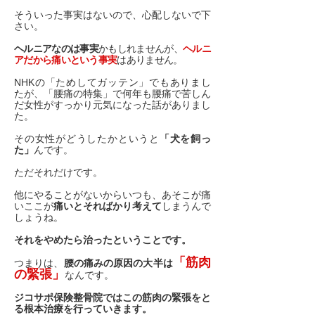
そういった事実はないので、心配しないで下
さい。
ヘルニアなのは事実
かもしれませんが、
ヘルニ
アだから痛いという事実
はありません。
NHKの「ためしてガッテン」でもありまし
たが、「腰痛の特集」で何年も腰痛で苦しん
だ女性がすっかり元気になった話がありまし
た。
その女性がどうしたかというと
「犬を飼っ
た」
んです。
ただそれだけです。
他にやることがないからいつも、あそこが痛
いここが
痛いとそればかり考えて
しまうんで
しょうね。
それをやめたら治ったということです。
「筋肉
つまりは、
腰の痛みの原因の大半は
の緊張」
なんです
。
ジコサポ保険整骨院ではこの筋肉の緊張をと
る根本治療を行っていきます。