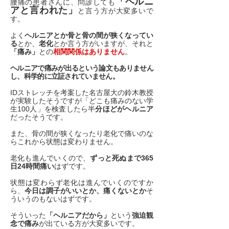
「ヘルニ
腰痛の患者さんに、問診しても
アと言われた」
と言う方が大変多いで
す。
よく
ヘルニアとか骨と骨の間が狭くなってい
る
とか、
老化
とか言う方がいますが、それと
「痛み」
との
相関関係はありません
。
ヘルニアで痛みが出るという論文もありません
し、科学的に立証されていません。
IDストレッチを考案した名古屋大の鈴木教授
が実験したそうですが「どこも痛みのない学
生100人」を検査したら半
分ほどがヘルニア
だったそうです。
また、骨の間が狭くなったり老化で痛いのな
らこれから状態は変わりません。
老化も進んでいくので、
ずっと死ぬまで365
日24時間痛い
はずです。
状態は変わらず老化は進んでいくのですか
ら、
今日は調子がいいとか、痛くないとか
そ
ういうのもないはずです。
そういった
「ヘルニアだから」
という
強迫観
念で痛み
が出ている方が大変多いです。