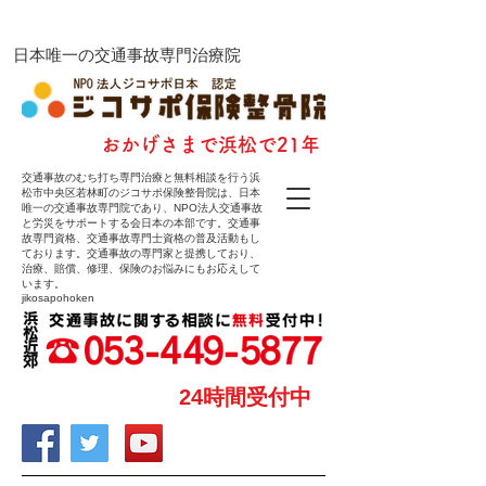
ジコサポ保険整骨院
​日本唯一の交通事故専門治療院
​おかげさまで浜松で21年
交通事故のむち打ち専門治療と無料相談を行う浜
松市中央区若林町のジコサポ保険整骨院は、日本
唯一の交通事故専門院であり、NPO法人交通事故
と労災をサポートする会日本の本部です。交通事
故専門資格、交通事故専門士資格の普及活動もし
ております。交通事故の専門家と提携しており、
治療、賠償、修理、保険のお悩みにもお応えして
います。
jikosapohoken
24時間受付中