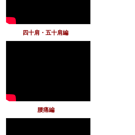
​四十肩・五十肩編
腰痛編