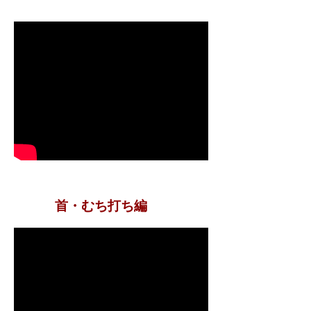
​首・むち打ち編