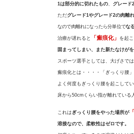
1は部分的に切れたもの
、
グレード
ただ
グレード1やグレード2の肉離
なので肉離れになったら分単位で
な
「瘢痕化」
治療が遅れると
を起こ
固まってしまい、また新たなけがを
スポーツ選手としては、大げさでは
瘢痕化とは・・・・「ぎっくり腰」
よく何度もぎっくり腰を起こしてい
床から50cmくらい指が離れている
これは
ぎっくり腰をやった場所が
溶接なので、柔軟性はゼロです。