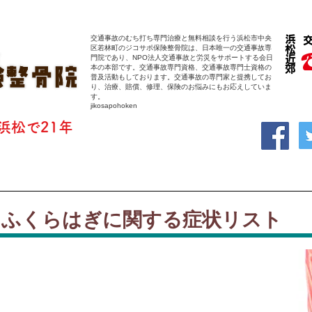
交通事故のむち打ち専門治療と無料相談を行う浜松市中央
区若林町のジコサポ保険整骨院は、日本唯一の交通事故専
門院であり、NPO法人交通事故と労災をサポートする会日
本の本部です。交通事故専門資格、交通事故専門士資格の
普及活動もしております。交通事故の専門家と提携してお
り、治療、賠償、修理、保険のお悩みにもお応えしていま
す。
jikosapohoken
浜松で21年
 ふくらはぎに関する症状リスト