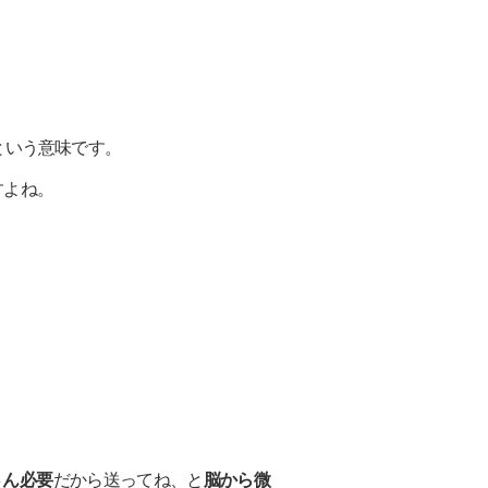
という意味です。
すよね。
さん必要
だから送ってね、と
脳から微