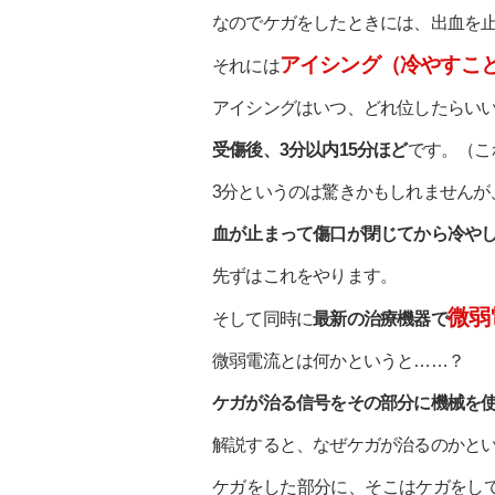
なのでケガをしたときには、出血を
アイシング（冷やすこ
それには
アイシングはいつ、どれ位したらい
受傷後、3分以内15分ほど
です。（こ
3分というのは驚きかもしれません
血が止まって傷口が閉じてから冷や
先ずはこれをやります。
微弱
そして同時に
最新の治療機器で
微弱電流とは何かというと……？
ケガが治る信号をその部分に機械を
解説すると、なぜケガが治るのかと
ケガをした部分に、そこはケガをし