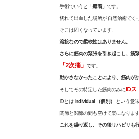
手術でいうと
「癒着」
です。
切れて出血した場所が 自然治癒でく
そこは固くなっています。
溶接なので柔軟性はありません。
さらに筋肉の緊張を引き起こし、筋
「2次痛」
です。
動かさなかったことにより、筋肉が
ID
そしてその特定した筋肉のみに
IDとは
individual （個別）
という意
関節と関節の間も空けて楽になりま
これを繰り返し、その後リハビリも