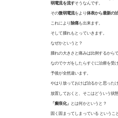
弱電流を流す
そうなんです。
その
微弱電流
をより
体表から最新の
これにより
除痛
も出来ます。
そして腫れもとっていきます。
なぜかというと？
腫れの大きさと痛みは比例するから
なのでケガをしたらすぐに治療を受
予後が全然違います。
やはり放っておけば治るかと思った
放置しておくと、そこはどういう状
「瘢痕化」
とは何かというと？
固く固まってしまっている というこ