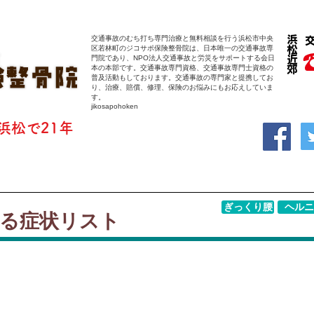
交通事故のむち打ち専門治療と無料相談を行う浜松市中央
区若林町のジコサポ保険整骨院は、日本唯一の交通事故専
門院であり、NPO法人交通事故と労災をサポートする会日
本の本部です。交通事故専門資格、交通事故専門士資格の
普及活動もしております。交通事故の専門家と提携してお
り、治療、賠償、修理、保険のお悩みにもお応えしていま
す。
jikosapohoken
浜松で21年
ぎっくり腰
ヘルニ
する症状リスト