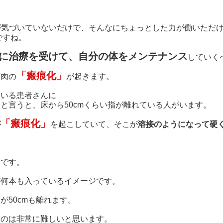
が気づいていないだけで、そんなにちょっとした力が働いただ
ですね。
に治療を受けて、自分の体をメンテナンス
していく
「瘢痕化」
筋肉の
が起きます。
ている患者さんに
と言うと、床から50cmくらい指が離れている人がいます。
「瘢痕化」
が
を起こしていて、そこが
溶接のようになって硬
けです。
が何本も入っているイメージです。
が50cmも離れます。
すのは非常に難しいと思います。