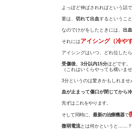
よっぽど伸ばされればという話
要は、
切れて出血
するというこ
なのでけがをしたときには、
出
アイシング（冷や
それには
アイシングはいつ、どれ位した
受傷後、3分以内15分
ほどです。
（これはいくらやっても構いま
3分というのは驚きかもしれませ
血が止まって傷口が閉じてから
先ずはこれをやります。
そして同時に、
最新の治療機器
で
微弱電流
とは何かというと……