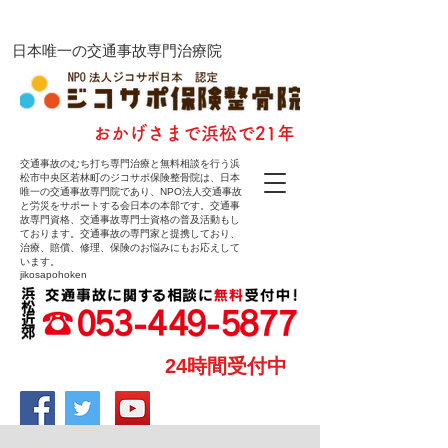
ジコサポ保険整骨院
​日本唯一の交通事故専門治療院
​おかげさまで浜松で21年
交通事故のむち打ち専門治療と無料相談を行う浜
松市中央区若林町のジコサポ保険整骨院は、日本
唯一の交通事故専門院であり、NPO法人交通事故
と労災をサポートする会日本の本部です。交通事
故専門資格、交通事故専門士資格の普及活動もし
ております。交通事故の専門家と提携しており、
治療、賠償、修理、保険のお悩みにもお応えして
います。
jikosapohoken
24時間受付中