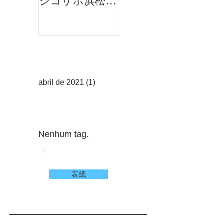
ジコサポ浜松主
催 第58回 道
路清掃活動
アーカイブ
abril de 2021
(1)
1 post
タグ
Nenhum tag.
管理者ログイン
表紙