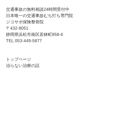
​​交通事故の無料相談24時間受付中
日本唯一の交通事故むち打ち専門院
ジコサポ保険整骨院
〒432-8051
静岡県浜松市南区若林町858-6
TEL.053-449-5877
トップページ
治らない治療の話
あなたの症状チェック
目の症状 目に関する症状リスト
頭の症状 頭に関する症状リスト
あごの症状 あごに関する症状リスト
顔の症状 顔に関する症状リスト
首の症状 首に関する症状リスト
肘の症状 肘に関する症状リスト
手の症状 手に関する症状リスト